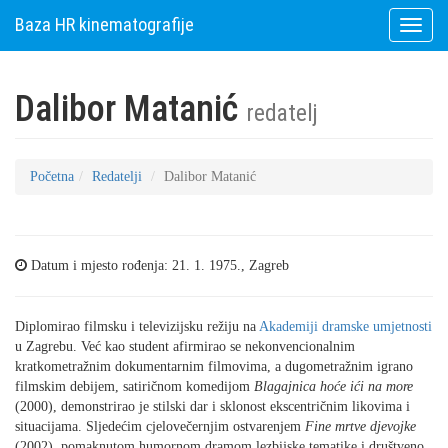
Baza HR kinematografije
Toggle
naviga
Dalibor Matanić
redatelj
Početna
Redatelji
Dalibor Matanić
Datum i mjesto rođenja: 21. 1. 1975., Zagreb
Diplomirao filmsku i televizijsku režiju na
Akademiji dramske umjetnosti
u Zagrebu. Već kao student afirmirao se nekonvencionalnim
kratkometražnim dokumentarnim filmovima, a dugometražnim igrano
filmskim debijem, satiričnom komedijom
Blagajnica hoće ići na more
(2000), demonstrirao je stilski dar i sklonost ekscentričnim likovima i
situacijama. Sljedećim cjelovečernjim ostvarenjem
Fine mrtve djevojke
(2002), pomaknutom humornom dramom lezbijske tematike i društveno