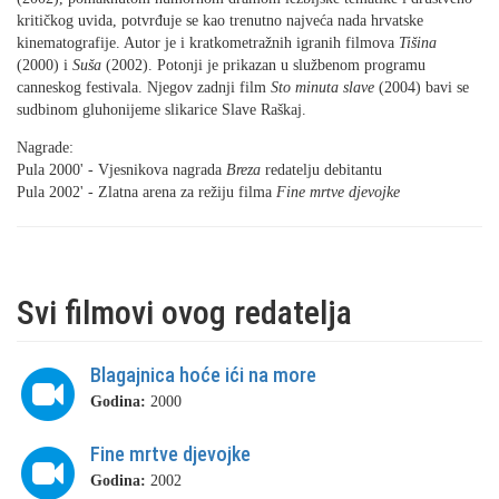
kritičkog uvida, potvrđuje se kao trenutno najveća nada hrvatske
kinematografije. Autor je i kratkometražnih igranih filmova
Tišina
(2000) i
Suša
(2002). Potonji je prikazan u službenom programu
canneskog festivala. Njegov zadnji film
Sto minuta
slave
(2004) bavi se
sudbinom gluhonijeme slikarice Slave Raškaj.
Nagrade:
Pula 2000' - Vjesnikova nagrada
Breza
redatelju debitantu
Pula 2002' - Zlatna arena za režiju filma
Fine mrtve djevojke
Svi filmovi ovog redatelja
Blagajnica hoće ići na more
Godina:
2000
Fine mrtve djevojke
Godina:
2002