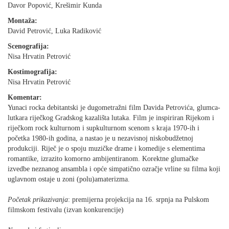
Davor Popović, Krešimir Kunda
Montaža:
David Petrović, Luka Radiković
Scenografija:
Nisa Hrvatin Petrović
Kostimografija:
Nisa Hrvatin Petrović
Komentar:
Yunaci rocka debitantski je dugometražni film Davida Petrovića, glumca-
lutkara riječkog Gradskog kazališta lutaka. Film je inspiriran Rijekom i
riječkom rock kulturnom i supkulturnom scenom s kraja 1970-ih i
početka 1980-ih godina, a nastao je u nezavisnoj niskobudžetnoj
produkciji. Riječ je o spoju muzičke drame i komedije s elementima
romantike, izrazito komorno ambijentiranom. Korektne glumačke
izvedbe neznanog ansambla i opće simpatično ozračje vrline su filma koji
uglavnom ostaje u zoni (polu)amaterizma.
Početak prikazivanja
: premijerna projekcija na 16. srpnja na Pulskom
filmskom festivalu (izvan konkurencije)