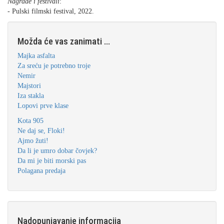
Nagrade i festivali
:
- Pulski filmski festival, 2022.
Možda će vas zanimati ...
Majka asfalta
Za sreću je potrebno troje
Nemir
Majstori
Iza stakla
Lopovi prve klase
Kota 905
Ne daj se, Floki!
Ajmo žuti!
Da li je umro dobar čovjek?
Da mi je biti morski pas
Polagana predaja
Nadopunjavanje informacija