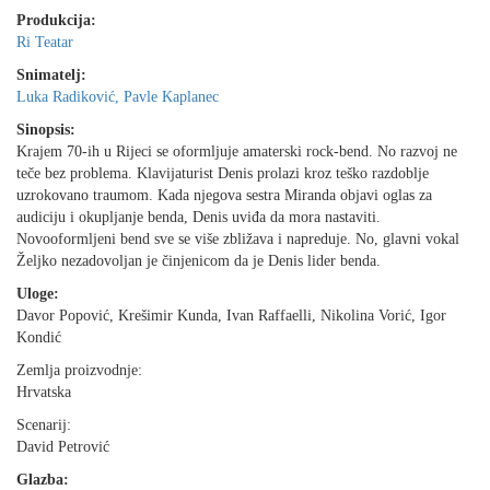
Produkcija:
Ri Teatar
Snimatelj:
Luka Radiković, Pavle Kaplanec
Sinopsis:
Krajem 70-ih u Rijeci se oformljuje amaterski rock-bend. No razvoj ne
teče bez problema. Klavijaturist Denis prolazi kroz teško razdoblje
uzrokovano traumom. Kada njegova sestra Miranda objavi oglas za
audiciju i okupljanje benda, Denis uviđa da mora nastaviti.
Novooformljeni bend sve se više zbližava i napreduje. No, glavni vokal
Željko nezadovoljan je činjenicom da je Denis lider benda.
Uloge:
Davor Popović, Krešimir Kunda, Ivan Raffaelli, Nikolina Vorić, Igor
Kondić
Zemlja proizvodnje:
Hrvatska
Scenarij:
David Petrović
Glazba: