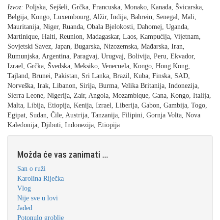
Izvoz:
Poljska, Sejšeli, Grčka, Francuska, Monako, Kanada, Švicarska,
Belgija, Kongo, Luxembourg, Alžir, Indija, Bahrein, Senegal, Mali,
Mauritanija, Niger, Ruanda, Obala Bjelokosti, Dahomej, Uganda,
Martinique, Haiti, Reunion, Madagaskar, Laos, Kampućija, Vijetnam,
Sovjetski Savez, Japan, Bugarska, Nizozemska, Mađarska, Iran,
Rumunjska, Argentina, Paragvaj, Urugvaj, Bolivija, Peru, Ekvador,
Izrael, Grčka, Švedska, Meksiko, Venecuela, Kongo, Hong Kong,
Tajland, Brunei, Pakistan, Sri Lanka, Brazil, Kuba, Finska, SAD,
Norveška, Irak, Libanon, Sirija, Burma, Velika Britanija, Indonezija,
Sierra Leone, Nigerija, Zair, Angola, Mozambique, Gana, Kongo, Italija,
Malta, Libija, Etiopija, Kenija, Izrael, Liberija, Gabon, Gambija, Togo,
Egipat, Sudan, Čile, Austrija, Tanzanija, Filipini, Gornja Volta, Nova
Kaledonija, Djibuti, Indonezija, Etiopija
Možda će vas zanimati ...
San o ruži
Karolina Riječka
Vlog
Nije sve u lovi
Jaded
Potonulo groblje