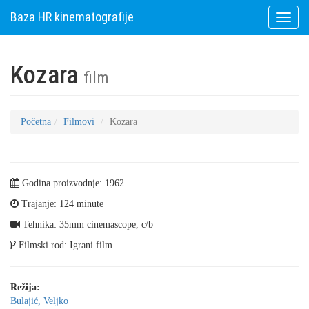
Baza HR kinematografije
Toggle
naviga
Kozara
film
Početna
Filmovi
Kozara
Godina proizvodnje: 1962
Trajanje: 124 minute
Tehnika: 35mm cinemascope, c/b
Filmski rod: Igrani film
Režija:
Bulajić, Veljko