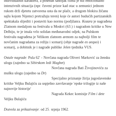
individualnih karaktera, a poseban sastojak filma
je niz emocionalno
intenzivnih situacija (npr. čuveni prizor kad otac u zemunici jednom
rukom drži djetetu zatvorena usta da ne plače, a drugom blokira žičanu
sajlu kojom Nijemci pretražuju teren) koje će autori budućih partizanskih
spektakala slijediti i postaviti kao normu (pod)žanra.
Kozara
je nagrađena
Zlatnom medaljom na festivalu u Moskvi (63.) i nagradom kritike u New
Delhiju, te je imala vrlo solidan međunarodni odjek; na Pulskom
festivalu nagrađena je Velikom zlatnom arenom za najbolji film te
novčanim nagradama za režiju i scenarij (obje nagrade
ex aequo
) i
scenarij, a dobitnik je i nagrade publike
Jelen
tjednika VUS.
Ostale nagrade
: Pula 62' - Novčana nagrada Oliveri Marković za žensku
ulogu (zajedno sa
Sibirskom ledi
Magbet
)
Novčana nagrada Bati Živojinoviću za
mušku ulogu (zajedno sa
Dr
)
Specijalno priznanje žirija jugoslavenske
kritike Veljku Bulajiću za uspješno završavanje 'epske trilogije iz naše
najnovije historije'
Nagrada Kekec komisije
Film
i dete
Veljku Bulajiću
Dozvola za prikazivanje
: od 25. srpnja 1962.