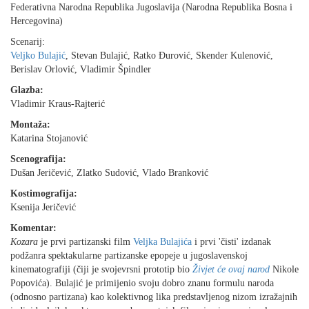
Federativna Narodna Republika Jugoslavija (Narodna Republika Bosna i
Hercegovina)
Scenarij:
Veljko Bulajić
, Stevan Bulajić, Ratko Ðurović, Skender Kulenović,
Berislav Orlović, Vladimir Špindler
Glazba:
Vladimir Kraus-Rajterić
Montaža:
Katarina Stojanović
Scenografija:
Dušan Jeričević, Zlatko Sudović, Vlado Branković
Kostimografija:
Ksenija Jeričević
Komentar:
Kozara
je prvi partizanski film
Veljka Bulajića
i prvi 'čisti' izdanak
podžanra spektakularne partizanske epopeje u jugoslavenskoj
kinematografiji (čiji je svojevrsni prototip bio
Živjet će ovaj narod
Nikole
Popovića). Bulajić je primijenio svoju dobro znanu formulu naroda
(odnosno partizana) kao kolektivnog lika predstavljenog nizom izražajnih