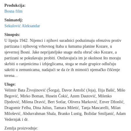
Produkcija:
Bosna film
Snimatelj:
Sekulović Aleksandar
Sinopsis:
U lipnju 1942. Nijemci i njihovi suradnici poduzimaju ofenzivu protiv
partizana i njihovog vrhovnog štaba u šumama planine Kozare, u
sjevernoj Bosni. Jake neprijateljske snage stežu obruč oko Kozare, a
partizani se pokušavaju probiti. Otežavajuća im je okolnost što moraju
skrbiti o ranjenicima i izbjeglicama, stoga se male grupice odlučuju
sakriti u zemunicama, nadajući se da će ih mimoići njemačko čišćenje
terena...
Uloge:
Velimir Bata Živojinović (Šorga), Davor Antolić (Joja), Ilija Bašić, Mišo
Begović, Mirko Boman, Husein Čokić, Azem Dautović, Milenko
Djedović, Milena Dravić, Bert Sotlar, Olivera Marković, Enver Džonlić,
Dragomir Felba, Dina Julius, Tamara Miletić, Tanja Mascarelli, Milan
Milošević, Abdurrahman Shala, Branko Lustig, Božidar Smiljanić, Adam
Vedernjak i dr.
Zemlja proizvodnje: