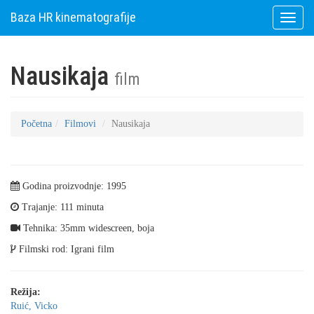
Baza HR kinematografije
Toggle
naviga
Nausikaja
film
Početna
Filmovi
Nausikaja
Godina proizvodnje: 1995
Trajanje: 111 minuta
Tehnika: 35mm widescreen, boja
Filmski rod: Igrani film
Režija:
Ruić, Vicko