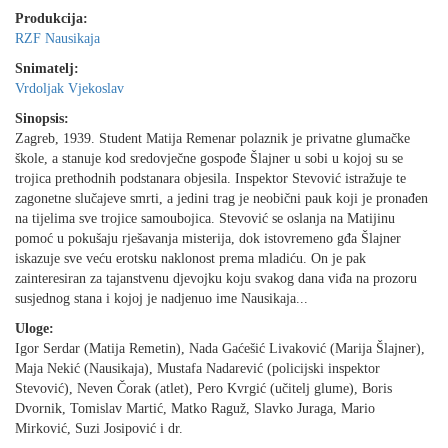
Produkcija:
RZF Nausikaja
Snimatelj:
Vrdoljak Vjekoslav
Sinopsis:
Zagreb, 1939. Student Matija Remenar polaznik je privatne glumačke
škole, a stanuje kod sredovječne gospođe Šlajner u sobi u kojoj su se
trojica prethodnih podstanara objesila. Inspektor Stevović istražuje te
zagonetne slučajeve smrti, a jedini trag je neobični pauk koji je pronađen
na tijelima sve trojice samoubojica. Stevović se oslanja na Matijinu
pomoć u pokušaju rješavanja misterija, dok istovremeno gđa Šlajner
iskazuje sve veću erotsku naklonost prema mladiću. On je pak
zainteresiran za tajanstvenu djevojku koju svakog dana viđa na prozoru
susjednog stana i kojoj je nadjenuo ime Nausikaja...
Uloge:
Igor Serdar (Matija Remetin), Nada Gaćešić Livaković (Marija Šlajner),
Maja Nekić (Nausikaja), Mustafa Nadarević (policijski inspektor
Stevović), Neven Čorak (atlet), Pero Kvrgić (učitelj glume), Boris
Dvornik, Tomislav Martić, Matko Raguž, Slavko Juraga, Mario
Mirković, Suzi Josipović i dr.