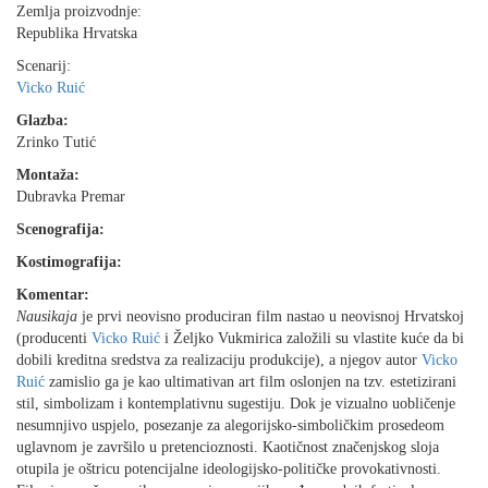
Zemlja proizvodnje:
Republika Hrvatska
Scenarij:
Vicko Ruić
Glazba:
Zrinko Tutić
Montaža:
Dubravka Premar
Scenografija:
Kostimografija:
Komentar:
Nausikaja
je prvi neovisno produciran film nastao u neovisnoj Hrvatskoj
(producenti
Vicko Ruić
i Željko Vukmirica založili su vlastite kuće da bi
dobili kreditna sredstva za realizaciju produkcije), a njegov autor
Vicko
Ruić
zamislio ga je kao ultimativan art film oslonjen na tzv. estetizirani
stil, simbolizam i kontemplativnu sugestiju. Dok je vizualno uobličenje
nesumnjivo uspjelo, posezanje za alegorijsko-simboličkim prosedeom
uglavnom je završilo u pretencioznosti. Kaotičnost značenjskog sloja
otupila je oštricu potencijalne ideologijsko-političke provokativnosti.