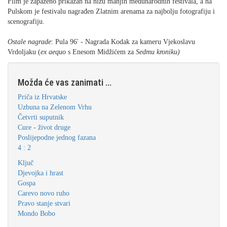
Film je zapaženo prikazan na nizu manjih međunarodnih festivala, a na
Pulskom je festivalu nagrađen Zlatnim arenama za najbolju fotografiju i
scenografiju.
Ostale nagrade
: Pula 96' - Nagrada Kodak za kameru Vjekoslavu
Vrdoljaku (
ex aequo
s Enesom Midžićem za
Sedmu kroniku)
Možda će vas zanimati ...
Priča iz Hrvatske
Uzbuna na Zelenom Vrhu
Četvrti suputnik
Cure - život druge
Poslijepodne jednog fazana
4 : 2
Ključ
Djevojka i hrast
Gospa
Carevo novo ruho
Pravo stanje stvari
Mondo Bobo