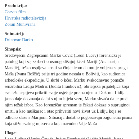
Produkcija:
Corvus film
Hrvatska radiotelevizija
Zoran Munivrana
Snimatelj:
Drinovac Darko
Sinopsis:
Sredovječni Zagrepčanin Marko Čović (Leon Lučev) forenzički je
patolog koji se, skrbeći o osmogodišnjoj kćeri Mariji (Anamarija
Mandić), teško uspijeva nositi sa činjenicom da mu je voljena supruga
Maša (Ivana Roščić) prije tri godine nestala u Boliviji, kao sudionica
arheološke ekspedicije. U skrbi o kćeri Marku svakodnevno pomaže
senzibilna Lidija Modrić (Judita Franković), obiteljska prijateljica koja
sve teže uspijeva prikriti svoje osjećaje prema njemu. Dok mu Lidija
jasno daje do znanja da bi s njim htjela vezu, Marko shvaća da je pred
njim težak izbor. Kao forenzičar spreman je čekati dokaze o supruginoj
smrti, a kao muškarac i otac prihvatiti novi život uz Lidiju koja se
odlično slaže s Marijom. Situaciju dodatno pogoršavaju zagonetna pisma
koja stižu svakog mjeseca a koja navodno šalje Maša.
Uloge: