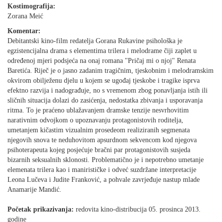
Kostimografija:
Zorana Meić
Komentar:
Debitantski kino-film redatelja Gorana Rukavine psihološka je
egzistencijalna drama s elementima trilera i melodrame čiji zaplet u
određenoj mjeri podsjeća na onaj romana "Pričaj mi o njoj" Renata
Baretića. Riječ je o jasno zadanim tragičnim, tjeskobnim i melodramskim
okvirom obilježenu djelu u kojem se ugođaj tjeskobe i tragike isprva
efektno razvija i nadograđuje, no s vremenom zbog ponavljanja istih ili
sličnih situacija dolazi do zasićenja, nedostatka zbivanja i usporavanja
ritma. To je praćeno ublažavanjem dramske tenzije nesvrhovitim
narativnim odvojkom o upoznavanju protagonistovih roditelja,
umetanjem kičastim vizualnim prosedeom realiziranih segmenata
njegovih snova te neduhovitom apsurdnom sekvencom kod njegova
psihoterapeuta kojeg posjećuje bračni par protagonistovih susjeda
bizarnih seksualnih sklonosti. Problematično je i nepotrebno umetanje
elemenata trilera kao i manirističke i odveć suzdržane interpretacije
Leona Lučeva i Judite Franković, a pohvale zavrjeđuje nastup mlade
Anamarije Mandić.
Početak prikazivanja:
redovita kino-distribucija 05. prosinca 2013.
godine