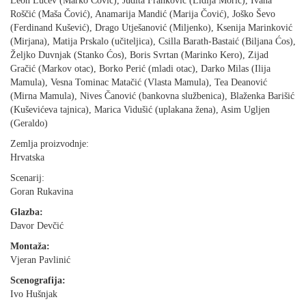
Leon Lučev (Marko Čović), Judita Franković (Lidija Morić), Ivana
Roščić (Maša Čović), Anamarija Mandić (Marija Čović), Joško Ševo
(Ferdinand Kušević), Drago Utješanović (Miljenko), Ksenija Marinković
(Mirjana), Matija Prskalo (učiteljica), Csilla Barath-Bastaić (Biljana Ćos),
Željko Duvnjak (Stanko Ćos), Boris Svrtan (Marinko Kero), Zijad
Gračić (Markov otac), Borko Perić (mladi otac), Darko Milas (Ilija
Mamula), Vesna Tominac Matačić (Vlasta Mamula), Tea Deanović
(Mirna Mamula), Nives Čanović (bankovna službenica), Blaženka Barišić
(Kuševićeva tajnica), Marica Vidušić (uplakana žena), Asim Ugljen
(Geraldo)
Zemlja proizvodnje:
Hrvatska
Scenarij:
Goran Rukavina
Glazba:
Davor Devčić
Montaža:
Vjeran Pavlinić
Scenografija:
Ivo Hušnjak