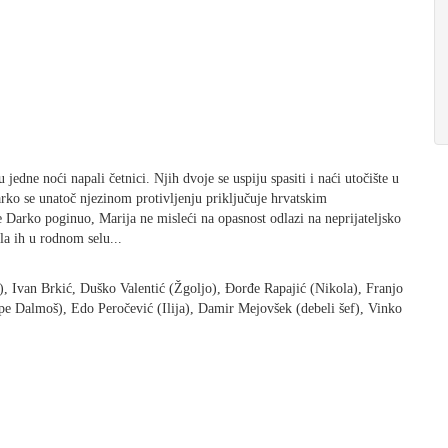
dne noći napali četnici. Njih dvoje se uspiju spasiti i naći utočište u
arko se unatoč njezinom protivljenju priključuje hrvatskim
 Darko poginuo, Marija ne misleći na opasnost odlazi na neprijateljsko
la ih u rodnom selu...
 Ivan Brkić, Duško Valentić (Žgoljo), Ðorđe Rapajić (Nikola), Franjo
pe Dalmoš), Edo Peročević (Ilija), Damir Mejovšek (debeli šef), Vinko