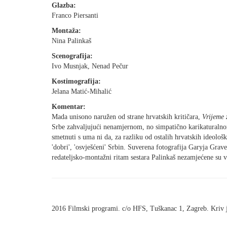
Glazba:
Franco Piersanti
Montaža:
Nina Palinkaš
Scenografija:
Ivo Musnjak, Nenad Pečur
Kostimografija:
Jelana Matić-Mihalić
Komentar:
Mada unisono naružen od strane hrvatskih kritičara,
Vrijeme 
Srbe zahvaljujući nenamjernom, no simpatično karikaturalno
smetnuti s uma ni da, za razliku od ostalih hrvatskih ideološ
'dobri', 'osvješćeni' Srbin. Suverena fotografija Garyja Gra
redateljsko-montažni ritam sestara Palinkaš nezamjećene su v
2016 Filmski programi. c/o HFS, Tuškanac 1, Zagreb. Kriv 