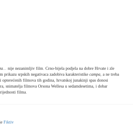
za...
nije nezanimljiv film. Crno-bijela podjela na dobre Hrvate i zle
m prikazu srpskih negativaca zadobiva karakteristike
campa
, a ne treba
ki opterećenih filmova tih godina, hrvatskoj junakinji spas donosi
vera, snimatelja filmova Orsona Wellesa u sedamdesetima, i dobar
rijednosti filma.
je
Fiktiv