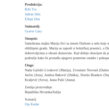
Produkcija:
RAI Tre
Jadran film
Ellepi film
Snimatelj:
Graver Gary
Sinopsis:
Samohrana majka Marija živi sa sinom Darkom u selu koje su je
obližnjem gradu. Marija se zaposli u bolničkoj praonici, a D
dobrovoljcima u obrani domovine. Kad dobije obavijest da je
područje kako bi pronašla njegove posmrtne ostatke i pokopa
Uloge:
Nada Gačešić-Livaković (Marija), Zvonimir Novosel (Darko),
Jurčec (Joza), Andrea Baković (Duška), Slavko Brankov (Sti
Kraljević (Sova), Jasna Palić (Jasna)
Zemlja proizvodnje:
Republika Hrvatska/Italija
Scenarij:
Oja Kodar