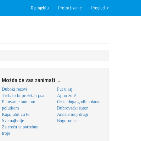
O projektu
Pretraživanje
Pregled
Možda će vas zanimati ...
Duboki rezovi
Put u raj
Trebalo bi prošetati psa
Ajmo žuti!
Putovanje tamnom
Cesta duga godinu dana
polutkom
Dubrovački suton
Kaja, ubit ću te!
Anđele moj dragi
Sve najbolje
Bogorodica
Za sreću je potrebno
troje