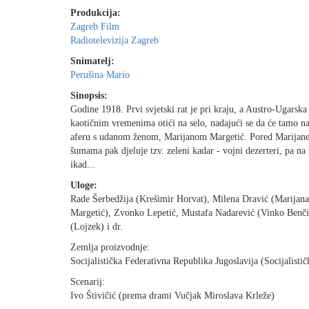
Produkcija:
Zagreb Film
Radiotelevizija Zagreb
Snimatelj:
Perušina Mario
Sinopsis:
Godine 1918. Prvi svjetski rat je pri kraju, a Austro-Ugarsk
kaotičnim vremenima otići na selo, nadajući se da će tamo nać
aferu s udanom ženom, Marijanom Margetić. Pored Marijane, t
šumama pak djeluje tzv. zeleni kadar - vojni dezerteri, pa na
ikad...
Uloge:
Rade Šerbedžija (Krešimir Horvat), Milena Dravić (Marijana
Margetić), Zvonko Lepetić, Mustafa Nadarević (Vinko Benči
(Lojzek) i dr.
Zemlja proizvodnje:
Socijalistička Federativna Republika Jugoslavija (Socijalisti
Scenarij:
Ivo Štivičić (prema drami Vučjak Miroslava Krleže)