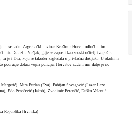
a je u raspadu. Zagrebački novinar Krešimir Horvat odluči u tim
i mir. Dolazi u Vučjak, gdje se zaposli kao seoski učitelj i započne
u je i Eva, koja se također zagledala u privlačna došljaka. U okolnim
 to područje dolazi vojna policija. Horvatov žuđeni mir dalje je no
 Margetić), Mira Furlan (Eva), Fabijan Šovagović (Lazar Lazo
na), Edo Peročević (Jakob), Zvonimir Ferenčić, Duško Valentić
čka Republika Hrvatska)