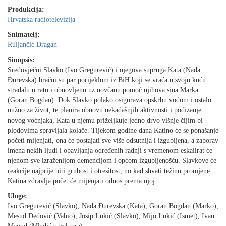
Produkcija:
Hrvatska radiotelevizija
Snimatelj:
Ruljančić Dragan
Sinopsis:
Sredovječni Slavko (Ivo Gregurević) i njegova supruga Kata (Nada
Đurevska) bračni su par porijeklom iz BiH koji se vraća u svoju kuću
stradalu u ratu i obnovljenu uz novčanu pomoć njihova sina Marka
(Goran Bogdan). Dok Slavko polako osigurava opskrbu vodom i ostalo
nužno za život, te planira obnovu nekadašnjih aktivnosti i podizanje
novog voćnjaka, Kata u njemu priželjkuje jedno drvo višnje čijim bi
plodovima spravljala kolače. Tijekom godine dana Katino će se ponašanje
početi mijenjati, ona će postajati sve više odsutnija i izgubljena, a zaborav
imena nekih ljudi i obavljanja određenih radnji s vremenom eskalirat će
njenom sve izraženijom demencijom i općom izgubljenošću. Slavkove će
reakcije najprije biti grubost i otresitost, no kad shvati težinu promjene
Katina zdravlja počet će mijenjati odnos prema njoj.
Uloge:
Ivo Gregurević (Slavko), Nada Đurevska (Kata), Goran Bogdan (Marko),
Mesud Dedović (Vahio), Josip Lukić (Slavko), Mijo Lukić (Ismet), Ivan