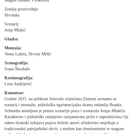
Magud (Mladić s traktora)
Zemlja proizvodnje:
Hrvatska
Scenarij:
Josip Mlakić
Glazba:
Montaža:
Vesna Lažeta, Hrvoje Mršić
Scenografija:
Ivana Škrabalo
Kostimografija:
Lena Andrijević
Komentar:
Godine 2015. na pulskom festivalu ovjenčana Zlatnim arenama za
scenarij i montažu, psihološka egzistencijalna drama redatelja Branka
Schmidta snimljena je prema scenariju pisca i scenarista Josipa Mlakića.
Karakterno i psihološki razmjerno iznijansiranu priču o supružnicima čiji
odnos dramski uslojava pojava bolesti autori učinkovito smještaju u
tradicionalni patrijarhalni okvir, s mužem kao dominantnim te snagom