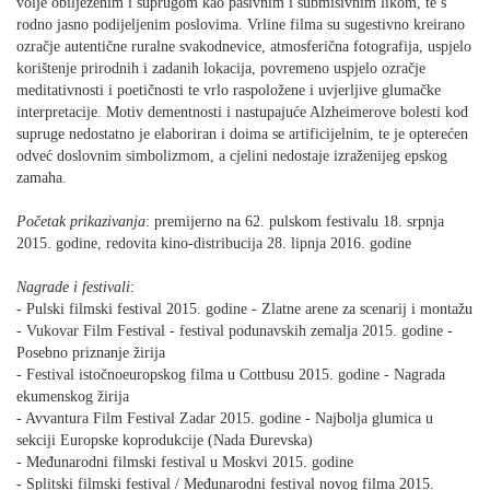
volje obilježenim i suprugom kao pasivnim i submisivnim likom, te s
rodno jasno podijeljenim poslovima. Vrline filma su sugestivno kreirano
ozračje autentične ruralne svakodnevice, atmosferična fotografija, uspjelo
korištenje prirodnih i zadanih lokacija, povremeno uspjelo ozračje
meditativnosti i poetičnosti te vrlo raspoložene i uvjerljive glumačke
interpretacije. Motiv dementnosti i nastupajuće Alzheimerove bolesti kod
supruge nedostatno je elaboriran i doima se artificijelnim, te je opterećen
odveć doslovnim simbolizmom, a cjelini nedostaje izraženijeg epskog
zamaha.
Početak prikazivanja
: premijerno na 62. pulskom festivalu 18. srpnja
2015. godine, redovita kino-distribucija 28. lipnja 2016. godine
Nagrade i festivali
:
- Pulski filmski festival 2015. godine - Zlatne arene za scenarij i montažu
- Vukovar Film Festival - festival podunavskih zemalja 2015. godine -
Posebno priznanje žirija
- Festival istočnoeuropskog filma u Cottbusu 2015. godine - Nagrada
ekumenskog žirija
- Avvantura Film Festival Zadar 2015. godine - Najbolja glumica u
sekciji Europske koprodukcije (Nada Đurevska)
- Međunarodni filmski festival u Moskvi 2015. godine
- Splitski filmski festival / Međunarodni festival novog filma 2015.