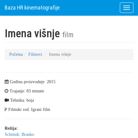
Baza HR kinematografije
Toggle
naviga
Imena višnje
film
Početna
Filmovi
Imena višnje
Godina proizvodnje: 2015
Trajanje: 83 minute
Tehnika: boja
Filmski rod: Igrani film
Režija:
Schmidt, Branko