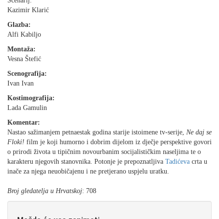
Scenarij:
Kazimir Klarić
Glazba:
Alfi Kabiljo
Montaža:
Vesna Štefić
Scenografija:
Ivan Ivan
Kostimografija:
Lada Gamulin
Komentar:
Nastao sažimanjem petnaestak godina starije istoimene tv-serije,
Ne daj se
Floki!
film je koji humorno i dobrim dijelom iz dječje perspektive govori
o prirodi života u tipičnim novourbanim socijalističkim naseljima te o
karakteru njegovih stanovnika. Potonje je prepoznatljiva
Tadićeva
crta u
inače za njega neuobičajenu i ne pretjerano uspjelu uratku.
Broj gledatelja u Hrvatskoj
: 708