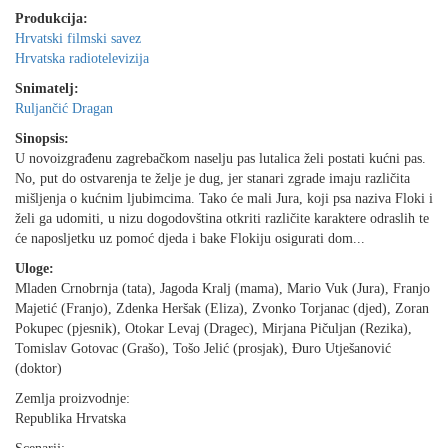
Produkcija:
Hrvatski filmski savez
Hrvatska radiotelevizija
Snimatelj:
Ruljančić Dragan
Sinopsis:
U novoizgrađenu zagrebačkom naselju pas lutalica želi postati kućni pas.
No, put do ostvarenja te želje je dug, jer stanari zgrade imaju različita
mišljenja o kućnim ljubimcima. Tako će mali Jura, koji psa naziva Floki i
želi ga udomiti, u nizu dogodovština otkriti različite karaktere odraslih te
će naposljetku uz pomoć djeda i bake Flokiju osigurati dom...
Uloge:
Mladen Crnobrnja (tata), Jagoda Kralj (mama), Mario Vuk (Jura), Franjo
Majetić (Franjo), Zdenka Heršak (Eliza), Zvonko Torjanac (djed), Zoran
Pokupec (pjesnik), Otokar Levaj (Dragec), Mirjana Pičuljan (Rezika),
Tomislav Gotovac (Grašo), Tošo Jelić (prosjak), Ðuro Utješanović
(doktor)
Zemlja proizvodnje:
Republika Hrvatska