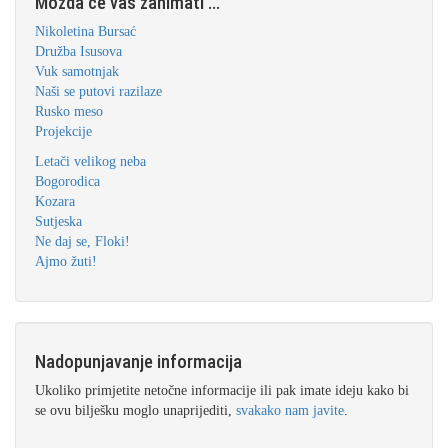
Možda će vas zanimati ...
Nikoletina Bursać
Družba Isusova
Vuk samotnjak
Naši se putovi razilaze
Rusko meso
Projekcije
Letači velikog neba
Bogorodica
Kozara
Sutjeska
Ne daj se, Floki!
Ajmo žuti!
Nadopunjavanje informacija
Ukoliko primjetite netočne informacije ili pak imate ideju kako bi
se ovu bilješku moglo unaprijediti,
svakako nam javite
.