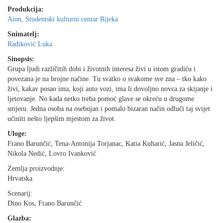
Produkcija:
Aion, Studentski kulturni centar Rijeka
Snimatelj:
Radiković Luka
Sinopsis:
Grupa ljudi različitih dobi i životnih interesa živi u istom gradiću i
povezana je na brojne načine. Tu svatko o svakome sve zna – tko kako
živi, kakav posao ima, koji auto vozi, ima li dovoljno novca za skijanje i
ljetovanje. No kada netko treba pomoć glave se okreću u drugome
smjeru. Jedna osoba na osebujan i pomalo bizaran način odluči taj svijet
učiniti nešto ljepšim mjestom za život.
Uloge:
Frano Barunčić, Tena-Antonija Torjanac, Katia Kuharić, Jasna Jeličić,
Nikola Nedić, Lovro Ivanković
Zemlja proizvodnje:
Hrvatska
Scenarij:
Dino Kos, Frano Barunčić
Glazba: