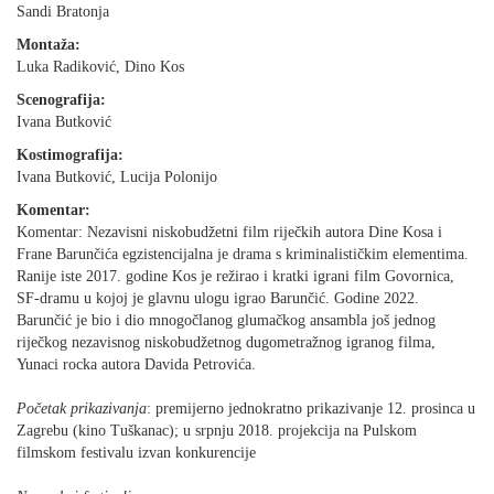
Sandi Bratonja
Montaža:
Luka Radiković, Dino Kos
Scenografija:
Ivana Butković
Kostimografija:
Ivana Butković, Lucija Polonijo
Komentar:
Komentar: Nezavisni niskobudžetni film riječkih autora Dine Kosa i
Frane Barunčića egzistencijalna je drama s kriminalističkim elementima.
Ranije iste 2017. godine Kos je režirao i kratki igrani film Govornica,
SF-dramu u kojoj je glavnu ulogu igrao Barunčić. Godine 2022.
Barunčić je bio i dio mnogočlanog glumačkog ansambla još jednog
riječkog nezavisnog niskobudžetnog dugometražnog igranog filma,
Yunaci rocka autora Davida Petrovića.
Početak prikazivanja
: premijerno jednokratno prikazivanje 12. prosinca u
Zagrebu (kino Tuškanac); u srpnju 2018. projekcija na Pulskom
filmskom festivalu izvan konkurencije