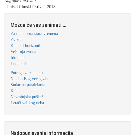
Nagrade i festivali
:
- Pulski filmski festival, 2018.
Možda će vas zanimati ...
Za ona dobra stara vremena
Zvizdan
Kameni horizonti
Večernja zvona
Idu dani
Luda kuća
Potraga za zmajem
Ne dao Bog većeg zla
Sudar na paralelama
Kala
Nevesinjska puška*
Letači velikog neba
Nadopunjavanje informacija