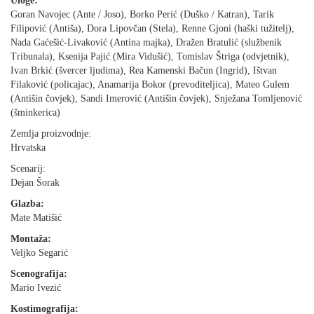
Uloge:
Goran Navojec (Ante / Joso), Borko Perić (Duško / Katran), Tarik
Filipović (Antiša), Dora Lipovčan (Stela), Renne Gjoni (haški tužitelj),
Nada Gaćešić-Livaković (Antina majka), Dražen Bratulić (službenik
Tribunala), Ksenija Pajić (Mira Vidušić), Tomislav Štriga (odvjetnik),
Ivan Brkić (švercer ljudima), Rea Kamenski Bačun (Ingrid), Ištvan
Filaković (policajac), Anamarija Bokor (prevoditeljica), Mateo Gulem
(Antišin čovjek), Sandi Imerović (Antišin čovjek), Snježana Tomljenović
(šminkerica)
Zemlja proizvodnje:
Hrvatska
Scenarij:
Dejan Šorak
Glazba:
Mate Matišić
Montaža:
Veljko Segarić
Scenografija:
Mario Ivezić
Kostimografija: