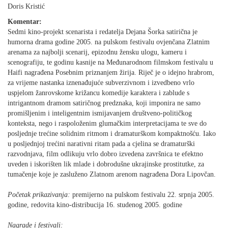
Doris Kristić
Komentar:
Sedmi kino-projekt scenarista i redatelja Dejana Šorka satirična je
humorna drama godine 2005. na pulskom festivalu ovjenčana Zlatnim
arenama za najbolji scenarij, epizodnu žensku ulogu, kameru i
scenografiju, te godinu kasnije na Međunarodnom filmskom festivalu u
Haifi nagrađena Posebnim priznanjem žirija. Riječ je o idejno hrabrom,
za vrijeme nastanka iznenađujuće subverzivnom i izvedbeno vrlo
uspjelom žanrovskome križancu komedije karaktera i zablude s
intrigantnom dramom satiričnog predznaka, koji imponira ne samo
promišljenim i inteligentnim ismijavanjem društveno-političkog
konteksta, nego i raspoloženim glumačkim interpretacijama te sve do
posljednje trećine solidnim ritmom i dramaturškom kompaktnošću. Iako
u posljednjoj trećini narativni ritam pada a cjelina se dramaturški
razvodnjava, film odlikuju vrlo dobro izvedena završnica te efektno
uveden i iskorišten lik mlade i dobrodušne ukrajinske prostitutke, za
tumačenje koje je zasluženo Zlatnom arenom nagrađena Dora Lipovčan.
Početak prikazivanja:
premijerno na pulskom festivalu 22. srpnja 2005.
godine, redovita kino-distribucija 16. studenog 2005. godine
Nagrade i festivali: