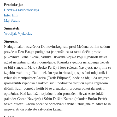
Produkcija:
Hrvatska radiotelevizija
Inter film
Maj Studio
Snimatelj:
Vrdoljak Vjekoslav
Sinopsis:
Nedugo nakon završetka Domovinskog rata pred Međunarodnim sudom
pravde u Den Haagu podignuta je optužnica za ratni zločin protiv
pukovnika Ivana Skoke, časnika Hrvatske vojske koji u javnosti uživa
ugled neupitna junaka i domoljuba. Krunski svjedoci na suđenju trebali
su biti stanoviti Mato (Broko Perić) i Joso (Goran Navojec), no njima se
izgubio svaki trag. Da bi nekako spasio situaciju, sposobni odvjetnik i
vrhunski manipulator Antiša (Tarik Filipović) dođe na ideju da umjesto
spomenutih svjedoka haaškom sudu podmetne dvojicu njima izgledom
sličnih ljudi, pomoću kojih bi se u sudskom procesu pokušala srušiti
optužnica. Kad kao lažni svjedoci budu pronađeni Hrvat Ante Jukić
(također Goran Navojec) i Srbin Duško Katran (također Borko Perić),
beskrupulozni Antiša počet će obrađivati naivne i zbunjene mladiće te ih
nagovarati da prihvate zatvorsku kaznu.