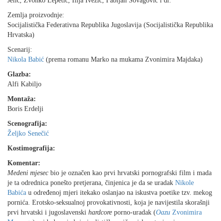
Jelić, Zvonko Lepetić, Ilija Ivezić, Fabijan Šovagović i dr.
Zemlja proizvodnje:
Socijalistička Federativna Republika Jugoslavija (Socijalistička Republika
Hrvatska)
Scenarij:
Nikola Babić
(prema romanu Marko na mukama Zvonimira Majdaka)
Glazba:
Alfi Kabiljo
Montaža:
Boris Erdelji
Scenografija:
Željko Senečić
Kostimografija:
Komentar:
Medeni mjesec
bio je označen kao prvi hrvatski pornografski film i mada
je ta odrednica ponešto pretjerana, činjenica je da se uradak
Nikole
Babića
u određenoj mjeri itekako oslanjao na iskustva poetike tzv. mekog
pornića. Erotsko-seksualnoj provokativnosti, koja je navijestila skorašnji
prvi hrvatski i jugoslavenski
hardcore
porno-uradak (
Oazu
Zvonimira