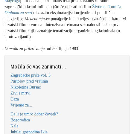
Maycuga
) pridodana je kriminalistička priča s iskonstruiranim
zagrebačkim krimi-miljeom (što će utjecati na film
Živorada Tomića
Diploma za smrt
). Izrazito eksploatacijski orijentiran i poprilično
neuvjerljiv,
Medeni mjesec
ponajprije ima povijesno značenje - kao prvi
hrvatski film otvorena i intenzivna tretmana seksualnosti te kao prvi
hrvatski film koji naznačuje tematizaciju organiziranog kriminala (u
'protovarijanti').
Dozvola za prikazivanje
: od 30. lipnja 1983.
Možda će vas zanimati ...
Zagrebačke priče vol. 3
Pustolov pred vratima
Nikoletina Bursać
Živi i mrtvi
Oaza
Vrijeme za...
Da li je umro dobar čovjek?
Bogorodica
Kala
Jubilej gospodina Ikla