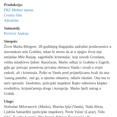
Produkcija:
FRZ Medeni mjesec
Croatia film
Adriafilm
Snimatelj:
Pivčević Andrija
Sinopsis:
Život Marka Bilogore, 28-godišnjeg blagajnika zadružne prodavaonice u
slavonskom selu Grabiku, tekao bi mirno da se u njegov život nije
umiješao Mile Razjap, zagrebački kriminalac, koji zavodi Grozdanu,
veliku mladićevu ljubav. Razočaran, Marko odlazi iz Grabika u Zagreb,
gdje ga 'posvaja' posesivna privatna obrtnica Vanda i uvodi u svijet
raskoši, ali i kriminala. Pošto se Vanda pred prijateljicama hvali da ima
'rasnog pastuha', one ga, u njezinu odsustvu, odluče iskušati. Ona mu to
neće oprostiti. Istodobno, policijski inspektor Rajko odmotava klupko
svodništva, krijumčarenja droge i korupcije. Marko bježi natrag u
Grabik…
Uloge:
Slobodan Milovanović (Marko), Biserka Ipša (Vanda), Nada Abrus,
Ljubiša Samardžić (policijski inspektor), Pavle Vuisić (Lazar), Tošo