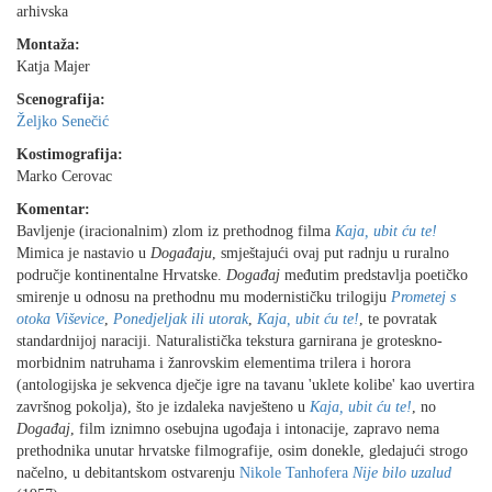
arhivska
Montaža:
Katja Majer
Scenografija:
Željko Senečić
Kostimografija:
Marko Cerovac
Komentar:
Bavljenje (iracionalnim) zlom iz prethodnog filma
Kaja, ubit ću te!
Mimica je nastavio u
Događaju
, smještajući ovaj put radnju u ruralno
područje kontinentalne Hrvatske.
Događaj
međutim predstavlja poetičko
smirenje u odnosu na prethodnu mu modernističku trilogiju
Prometej s
otoka Viševice
,
Ponedjeljak ili utorak
,
Kaja, ubit ću te!
, te povratak
standardnijoj naraciji. Naturalistička tekstura garnirana je groteskno-
morbidnim natruhama i žanrovskim elementima trilera i horora
(antologijska je sekvenca dječje igre na tavanu 'uklete kolibe' kao uvertira
završnog pokolja), što je izdaleka navješteno u
Kaja, ubit ću te!
, no
Događaj
, film iznimno osebujna ugođaja i intonacije, zapravo nema
prethodnika unutar hrvatske filmografije, osim donekle, gledajući strogo
načelno, u debitantskom ostvarenju
Nikole Tanhofera
Nije bilo uzalud