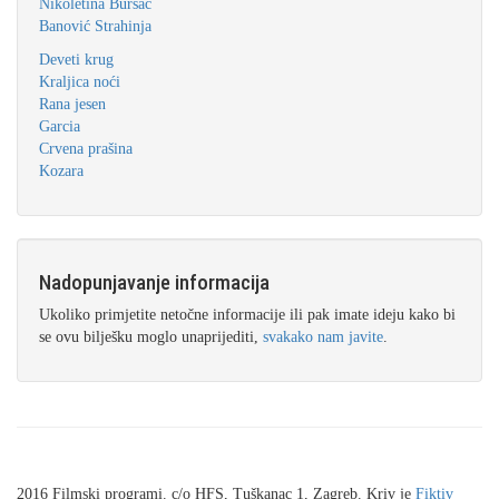
Nikoletina Bursać
Banović Strahinja
Deveti krug
Kraljica noći
Rana jesen
Garcia
Crvena prašina
Kozara
Nadopunjavanje informacija
Ukoliko primjetite netočne informacije ili pak imate ideju kako bi
se ovu bilješku moglo unaprijediti,
svakako nam javite
.
2016 Filmski programi. c/o HFS, Tuškanac 1, Zagreb. Kriv je
Fiktiv