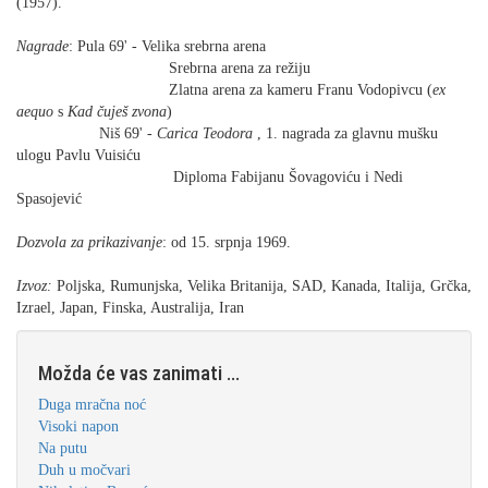
(1957).
Nagrade
: Pula 69' - Velika srebrna arena
Srebrna arena za režiju
Zlatna arena za kameru Franu Vodopivcu (
ex
aequo
s
Kad čuješ zvona
)
Niš 69' -
Carica Teodora
, 1. nagrada za glavnu mušku
ulogu Pavlu Vuisiću
Diploma Fabijanu Šovagoviću i Nedi
Spasojević
Dozvola za prikazivanje
: od 15. srpnja 1969.
Izvoz:
Poljska, Rumunjska, Velika Britanija, SAD, Kanada, Italija, Grčka,
Izrael, Japan, Finska, Australija, Iran
Možda će vas zanimati ...
Duga mračna noć
Visoki napon
Na putu
Duh u močvari