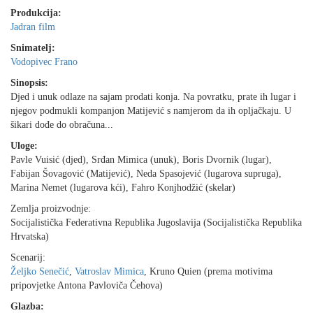
Produkcija:
Jadran film
Snimatelj:
Vodopivec Frano
Sinopsis:
Djed i unuk odlaze na sajam prodati konja. Na povratku, prate ih lugar i
njegov podmukli kompanjon Matijević s namjerom da ih opljačkaju. U
šikari dođe do obračuna...
Uloge:
Pavle Vuisić (djed), Srđan Mimica (unuk), Boris Dvornik (lugar),
Fabijan Šovagović (Matijević), Neda Spasojević (lugarova supruga),
Marina Nemet (lugarova kći), Fahro Konjhodžić (skelar)
Zemlja proizvodnje:
Socijalistička Federativna Republika Jugoslavija (Socijalistička Republika
Hrvatska)
Scenarij:
Željko Senečić
,
Vatroslav Mimica
, Kruno Quien (prema motivima
pripovjetke Antona Pavloviča Čehova)
Glazba: