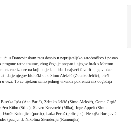
elujući u Domovinskom ratu dospio u neprijateljsko zatočeništvo i postao
jek progone ratne traume, zbog čega je propao i njegov brak s Martom
mentarne izbore na kojima je kandidat i najveći favorit njegov otac
ati da je njegov biološki otac Simo Aleksić (Zdenko Jelčić), bivši
a u vezi. To će tijekom samo jednog vikenda pokrenuti niz događaja
, Biserka Ipša (Ana Barić), Zdenko Jelčić (Simo Aleksić), Goran Grgić
Dražen Kühn (Stipe), Slaven Knezović (Mika), Inge Appelt (Simina
), Ðorđe Kukuljica (portir), Luka Peroš (policajac), Nebojša Borojević
eader (pacijent), Nikolina Skenderija (Rumunjka)