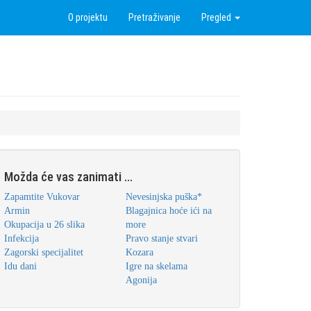
O projektu
Pretraživanje
Pregled
Možda će vas zanimati ...
Zapamtite Vukovar
Nevesinjska puška*
Armin
Blagajnica hoće ići na
Okupacija u 26 slika
more
Infekcija
Pravo stanje stvari
Zagorski specijalitet
Kozara
Idu dani
Igre na skelama
Agonija