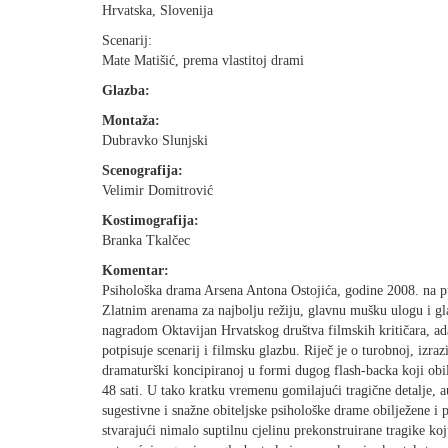
Hrvatska, Slovenija
Scenarij:
Mate Matišić, prema vlastitoj drami
Glazba:
Montaža:
Dubravko Slunjski
Scenografija:
Velimir Domitrović
Kostimografija:
Branka Tkalčec
Komentar:
Psihološka drama Arsena Antona Ostojića, godine 2008. na p
Zlatnim arenama za najbolju režiju, glavnu mušku ulogu i gla
nagradom Oktavijan Hrvatskog društva filmskih kritičara, ada
potpisuje scenarij i filmsku glazbu. Riječ je o turobnoj, izra
dramaturški koncipiranoj u formi dugog flash-backa koji ob
48 sati. U tako kratku vremenu gomilajući tragične detalje, a
sugestivne i snažne obiteljske psihološke drame obilježene i
stvarajući nimalo suptilnu cjelinu prekonstruirane tragike koj