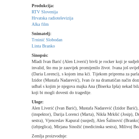
Produkcija:
RTV Slovenija
Hrvatska radiotelevizija
Alka film
Snimatelj:
Trninić Slobodan
Linta Branko
Sinopsis:
Mladi Ivan Barić (Alen Liverić) bivši je rocker koji je sudj
invalid, što mu je zauvijek promijenilo život. Ivana još uvi
(Daria Lorenci), s kojom ima kći. Tijekom priprema za parla
Izidor (Mustafa Nadarević), Ivan će na dramatičan način dozn
udbaš s kojim je njegova majka Ana (Biserka Ipša) nekad bil
koji bi mogli dovesti do tragedije.
Uloge:
Alen Liverić (Ivan Barić), Mustafa Nadarević (Izidor Barić)
(inspektor), Darija Lorenci (Marta), Nikša Mrkšić (Josip), 
sestra), Vjenceslav Kapural (susjed), Alen Šalinović (Branko
(izbjeglica), Mirjana Sinožić (medicinska sestra), Milivoj B
Zemlja proizvodnje: