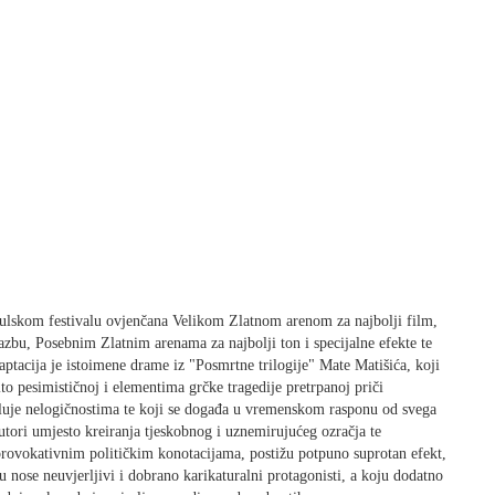
ulskom festivalu ovjenčana Velikom Zlatnom arenom za najbolji film,
zbu, Posebnim Zlatnim arenama za najbolji ton i specijalne efekte te
ptacija je istoimene drame iz "Posmrtne trilogije" Mate Matišića, koji
zito pesimističnoj i elementima grčke tragedije pretrpanoj priči
iluje nelogičnostima te koji se događa u vremenskom rasponu od svega
utori umjesto kreiranja tjeskobnog i uznemirujućeg ozračja te
 provokativnim političkim konotacijama, postižu potpuno suprotan efekt,
u nose neuvjerljivi i dobrano karikaturalni protagonisti, a koju dodatno