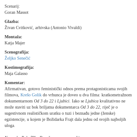
Scenarij:
Goran Massot
Glazba:
Živan Cvitković, arhivska (Antonio Vivaldi)
Montaža:
Katja Majer
Scenografija:
Željko Senečić
Kostimografija:
Maja Galasso
Komentar:
Afirmativan, gotovo feministički odnos prema protagonisticama svojih
filmova,
Krešo Golik
do vrhunca je doveo u dva filma: kratkometražnom
dokumentarnom
Od 3 do 22
i
Ljubici
. Iako se
Ljubica
kvalitativno ne
može staviti uz bok briljatna dokumentarca
Od 3 do 22
, riječ je o
sugestivnom realističkom uratku o tuzi i beznađu jedne (ženske)
egzistencije, u kojem je Božidarka Frajt dala jednu od svojih najboljih
uloga.