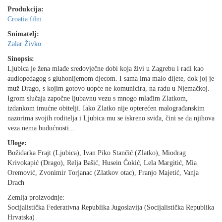
Produkcija:
Croatia film
Snimatelj:
Zalar Živko
Sinopsis:
Ljubica je žena mlađe sredovječne dobi koja živi u Zagrebu i radi kao
audiopedagog s gluhonijemom djecom. I sama ima malo dijete, dok joj je
muž Drago, s kojim gotovo uopće ne komunicira, na radu u Njemačkoj.
Igrom slučaja započne ljubavnu vezu s mnogo mlađim Zlatkom,
izdankom imućne obitelji. Iako Zlatko nije opterećen malograđanskim
nazorima svojih roditelja i Ljubica mu se iskreno sviđa, čini se da njihova
veza nema budućnosti...
Uloge:
Božidarka Frajt (Ljubica), Ivan Piko Stančić (Zlatko), Miodrag
Krivokapić (Drago), Relja Bašić, Husein Čokić, Lela Margitić, Mia
Oremović, Zvonimir Torjanac (Zlatkov otac), Franjo Majetić, Vanja
Drach
Zemlja proizvodnje:
Socijalistička Federativna Republika Jugoslavija (Socijalistička Republika
Hrvatska)