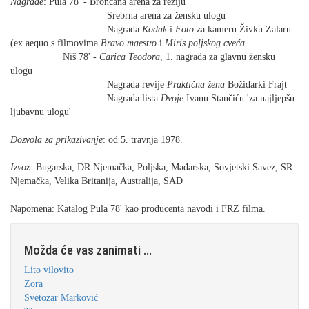
Nagrade
: Pula 78' - Brončana arena za režiju
Srebrna arena za žensku ulogu
Nagrada
Kodak
i
Foto
za kameru Živku Zalaru
(ex aequo s filmovima
Bravo maestro
i
Miris poljskog cveća
Niš 78' -
Carica Teodora
, 1. nagrada za glavnu žensku
ulogu
Nagrada revije
Praktična žena
Božidarki Frajt
Nagrada lista
Dvoje
Ivanu Stančiću 'za najljepšu
ljubavnu ulogu'
Dozvola za prikazivanje
: od 5. travnja 1978.
Izvoz:
Bugarska, DR Njemačka, Poljska, Mađarska, Sovjetski Savez, SR
Njemačka, Velika Britanija, Australija, SAD
Napomena: Katalog Pula 78' kao producenta navodi i FRZ filma.
Možda će vas zanimati ...
Lito vilovito
Zora
Svetozar Marković