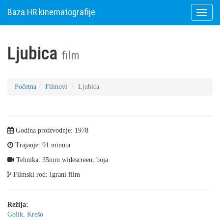
Baza HR kinematografije
Toggle
naviga
Ljubica
film
Početna
Filmovi
Ljubica
Godina proizvodnje: 1978
Trajanje: 91 minuta
Tehnika: 35mm widescreen, boja
Filmski rod: Igrani film
Režija:
Golik, Krešo