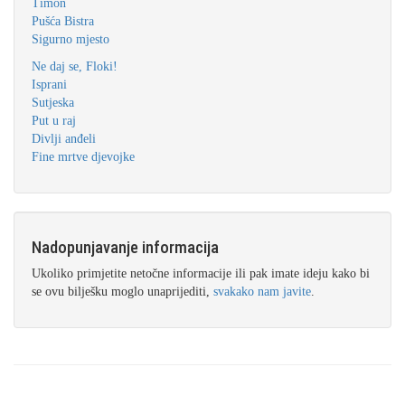
Timon
Pušća Bistra
Sigurno mjesto
Ne daj se, Floki!
Isprani
Sutjeska
Put u raj
Divlji anđeli
Fine mrtve djevojke
Nadopunjavanje informacija
Ukoliko primjetite netočne informacije ili pak imate ideju kako bi
se ovu bilješku moglo unaprijediti,
svakako nam javite
.