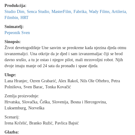
Produkcija:
Studio Dim, Senca Studio, MasterFilm, Fabrika, Wady Films, Artileria,
Filmbin, HRT
Snimatelj:
Pepeonik Sven
Sinopsis:
Život devetogodišnje Une sasvim se preokrene kada njezina djeda otmu
izvanzemaljci. Una otkrije da je djed i sam izvanzemaljac čiji se brod
davno srušio, a tu je ostao i njegov pilot, mali mrzovoljni robot. Njih
dvoje imaju manje od 24 sata da pronađu i spase djeda.
Uloge:
Lana Hranjec, Ozren Grabarić, Alex Rakoš, Nils Ole Oftebro, Petra
Polnišova, Sven Barac, Tonka Kovačić
Zemlja proizvodnje:
Hrvatska, Slovačka, Češka, Slovenija, Bosna i Hercegovina,
Luksemburg, Norveška
Scenarij:
Irena Krčelić, Branko Ružić, Pavlica Bajsić
Glazba: