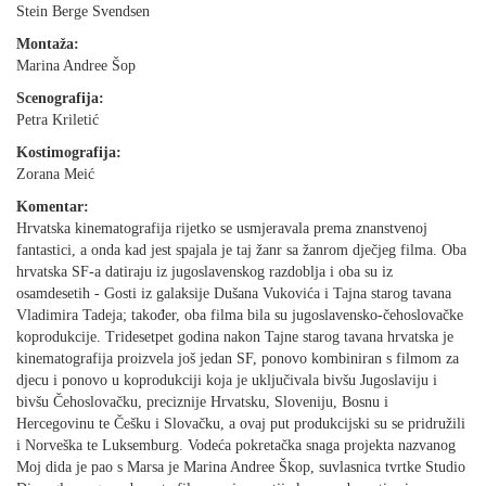
Stein Berge Svendsen
Montaža:
Marina Andree Šop
Scenografija:
Petra Kriletić
Kostimografija:
Zorana Meić
Komentar:
Hrvatska kinematografija rijetko se usmjeravala prema znanstvenoj
fantastici, a onda kad jest spajala je taj žanr sa žanrom dječjeg filma. Oba
hrvatska SF-a datiraju iz jugoslavenskog razdoblja i oba su iz
osamdesetih - Gosti iz galaksije Dušana Vukovića i Tajna starog tavana
Vladimira Tadeja; također, oba filma bila su jugoslavensko-čehoslovačke
koprodukcije. Tridesetpet godina nakon Tajne starog tavana hrvatska je
kinematografija proizvela još jedan SF, ponovo kombiniran s filmom za
djecu i ponovo u koprodukciji koja je uključivala bivšu Jugoslaviju i
bivšu Čehoslovačku, preciznije Hrvatsku, Sloveniju, Bosnu i
Hercegovinu te Češku i Slovačku, a ovaj put produkcijski su se pridružili
i Norveška te Luksemburg. Vodeća pokretačka snaga projekta nazvanog
Moj dida je pao s Marsa je Marina Andree Škop, suvlasnica tvrtke Studio