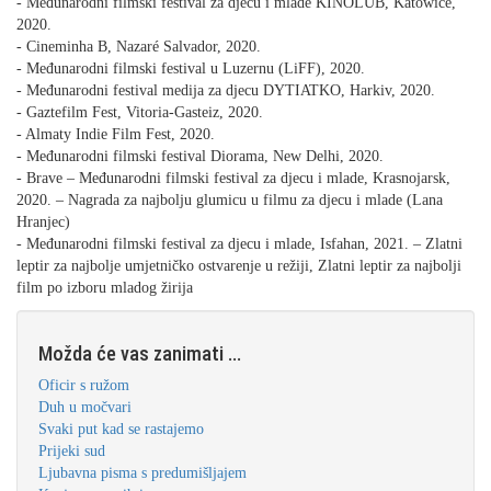
- Međunarodni filmski festival za djecu i mlade KINOLUB, Katowice,
2020.
- Cineminha B, Nazaré Salvador, 2020.
- Međunarodni filmski festival u Luzernu (LiFF), 2020.
- Međunarodni festival medija za djecu DYTIATKO, Harkiv, 2020.
- Gaztefilm Fest, Vitoria-Gasteiz, 2020.
- Almaty Indie Film Fest, 2020.
- Međunarodni filmski festival Diorama, New Delhi, 2020.
- Brave – Međunarodni filmski festival za djecu i mlade, Krasnojarsk,
2020. – Nagrada za najbolju glumicu u filmu za djecu i mlade (Lana
Hranjec)
- Međunarodni filmski festival za djecu i mlade, Isfahan, 2021. – Zlatni
leptir za najbolje umjetničko ostvarenje u režiji, Zlatni leptir za najbolji
film po izboru mladog žirija
Možda će vas zanimati ...
Oficir s ružom
Duh u močvari
Svaki put kad se rastajemo
Prijeki sud
Ljubavna pisma s predumišljajem