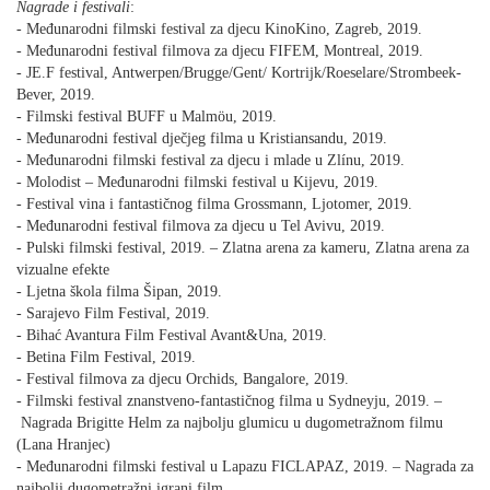
Nagrade i festivali
:
- Međunarodni filmski festival za djecu KinoKino, Zagreb, 2019.
- Međunarodni festival filmova za djecu FIFEM, Montreal, 2019.
- JE.F festival, Antwerpen/Brugge/Gent/ Kortrijk/Roeselare/Strombeek-
Bever, 2019.
- Filmski festival BUFF u Malmöu, 2019.
- Međunarodni festival dječjeg filma u Kristiansandu, 2019.
- Međunarodni filmski festival za djecu i mlade u Zlínu, 2019.
- Molodist – Međunarodni filmski festival u Kijevu, 2019.
- Festival vina i fantastičnog filma Grossmann, Ljotomer, 2019.
- Međunarodni festival filmova za djecu u Tel Avivu, 2019.
- Pulski filmski festival, 2019. – Zlatna arena za kameru, Zlatna arena za
vizualne efekte
- Ljetna škola filma Šipan, 2019.
- Sarajevo Film Festival, 2019.
- Bihać Avantura Film Festival Avant&Una, 2019.
- Betina Film Festival, 2019.
- Festival filmova za djecu Orchids, Bangalore, 2019.
- Filmski festival znanstveno-fantastičnog filma u Sydneyju, 2019. –
Nagrada Brigitte Helm za najbolju glumicu u dugometražnom filmu
(Lana Hranjec)
- Međunarodni filmski festival u Lapazu FICLAPAZ, 2019. – Nagrada za
najbolji dugometražni igrani film