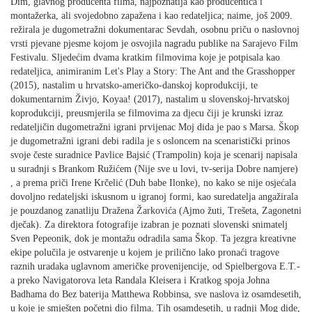
Dim, glavnog producenta filma, najpoznatija kao producentica i
montažerka, ali svojedobno zapažena i kao redateljica; naime, još 2009.
režirala je dugometražni dokumentarac Sevdah, osobnu priču o naslovnoj
vrsti pjevane pjesme kojom je osvojila nagradu publike na Sarajevo Film
Festivalu. Sljedećim dvama kratkim filmovima koje je potpisala kao
redateljica, animiranim Let's Play a Story: The Ant and the Grasshopper
(2015), nastalim u hrvatsko-američko-danskoj koprodukciji, te
dokumentarnim Živjo, Koyaa! (2017), nastalim u slovenskoj-hrvatskoj
koprodukciji, preusmjerila se filmovima za djecu čiji je krunski izraz
redateljičin dugometražni igrani prvijenac Moj dida je pao s Marsa. Škop
je dugometražni igrani debi radila je s osloncem na scenaristički prinos
svoje česte suradnice Pavlice Bajsić (Trampolin) koja je scenarij napisala
u suradnji s Brankom Ružićem (Nije sve u lovi, tv-serija Dobre namjere)
, a prema priči Irene Krčelić (Duh babe Ilonke), no kako se nije osjećala
dovoljno redateljski iskusnom u igranoj formi, kao suredatelja angažirala
je pouzdanog zanatliju Dražena Žarkovića (Ajmo žuti, Trešeta, Zagonetni
dječak). Za direktora fotografije izabran je poznati slovenski snimatelj
Sven Pepeonik, dok je montažu odradila sama Škop. Ta jezgra kreativne
ekipe polučila je ostvarenje u kojem je prilično lako pronaći tragove
raznih uradaka uglavnom američke provenijencije, od Spielbergova E.T.-
a preko Navigatorova leta Randala Kleisera i Kratkog spoja Johna
Badhama do Bez baterija Matthewa Robbinsa, sve naslova iz osamdesetih,
u koje je smješten početni dio filma. Tih osamdesetih, u radnji Mog dide,