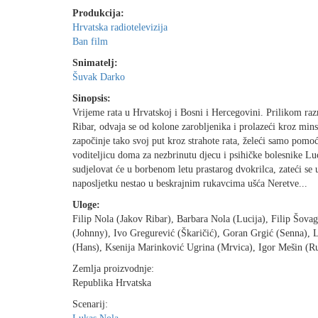
Produkcija:
Hrvatska radiotelevizija
Ban film
Snimatelj:
Šuvak Darko
Sinopsis:
Vrijeme rata u Hrvatskoj i Bosni i Hercegovini. Prilikom razm
Ribar, odvaja se od kolone zarobljenika i prolazeći kroz min
započinje tako svoj put kroz strahote rata, želeći samo pom
voditeljicu doma za nezbrinutu djecu i psihičke bolesnike Luc
sudjelovat će u borbenom letu prastarog dvokrilca, zateći se 
naposljetku nestao u beskrajnim rukavcima ušća Neretve...
Uloge:
Filip Nola (Jakov Ribar), Barbara Nola (Lucija), Filip Šova
(Johnny), Ivo Gregurević (Škaričić), Goran Grgić (Senna), L
(Hans), Ksenija Marinković Ugrina (Mrvica), Igor Mešin (R
Zemlja proizvodnje:
Republika Hrvatska
Scenarij: