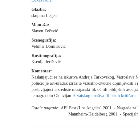
Lukas Nola
Glazba:
skupina Legen
Montaža:
Slaven Zečević
Scenografija:
Velimir Domitrović
Kostimografija:
Ksenija Jeričević
Komentar:
Naslanjajući se na iskustva Andreja Tarkovskog, Vatroslava 
polučio je art-uradak izrazite vizualno-zvučne dojmljivosti i
postavljajući u središte mesijanski lik očitih biblijskih asoci
te nagradom Oktavijan
Hrvatskog društva filmskih kritičara
.
Ostale nagrade:
AFI Fest (Los Angeles) 2001. - Nagrada za
Mannheim-Heidelberg 2001. - Specijalna nagra