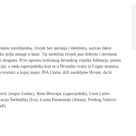
jene zarobljenika, čovjek bez sjećanja i identiteta, nazvan Jakov
sko polje nestaje u šumi. Taj neobičan čovjek pun dobrote i nevinosti
oći drugima. Prvo upozna izoliranog hrvatskog vojnika Johnnyja, potom
iju, a onda zapovjednika koji se u Hrvatsku vratio iz Legije stranaca;
u tvornici u kojoj major JNA Uzelac drži zarobljene Hrvate, da bi
gović (major Uzelac), Rene Bitorajac (zapovjednik), Leon Lučev
ucija Šerbedžija (Iva), Leona Paraminski (Jelena), Predrag Vušović
udi)