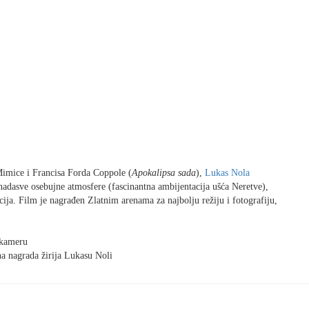
Mimice i Francisa Forda Coppole (
Apokalipsa sada
),
Lukas Nola
 nadasve osebujne atmosfere (fascinantna ambijentacija ušća Neretve),
jacija. Film je nagrađen Zlatnim arenama za najbolju režiju i fotografiju,
 kameru
da žirija Lukasu Noli