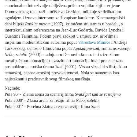
emocionalno intenzivnije obilježena priča o vojniku koji u vrijeme
Domovinskog rata traži utočište za kćerkicu, odlikuje se delikatnim
ugođajem i iznova interesom za živopisne karaktere. Kinematografski
debi bilježi
Ruskim mesom
(1997), krimićem situiranim u bordelu, s
intertekstualnim referencama na Jean-Luc Godarda, Davida Lyncha i
Quentina Tarantina. Potom pravi zaokret u smjeru tzv. art-filma i
inspiriran modernističkim autorima poput
Vatroslava Mimice
i Andreja
Tarkovskog, odnosno filmovima poput
Apokalipse sad
, snima ostvarenje
Nebo, sateliti
(2000) s radnjom u Domovinskom ratu i s izrazitom
metafizičkom intonacijom. Izrazitu art intonaciju ima i pretenciozna
postnuklearna erotska drama
Sami
(2001). Vrstan vizualni stilist, sklon
tematskoj, napose erotskoj provokativnosti, Nola se nametnuo kao
najistaknutiji predstavnik svog filmskog naraštaja.
Nagrade:
Pula 95' - Zlatna arena za scenarij filma
Svaki put kad se rastajemo
Pula 2000' - Zlatna arena za režiju filma
Nebo, sateliti
Pula 2001' - Posebna Zlatna arena za režiju filma
Sami