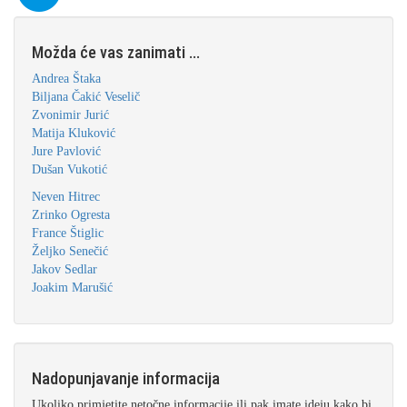
Možda će vas zanimati ...
Andrea Štaka
Biljana Čakić Veselič
Zvonimir Jurić
Matija Kluković
Jure Pavlović
Dušan Vukotić
Neven Hitrec
Zrinko Ogresta
France Štiglic
Željko Senečić
Jakov Sedlar
Joakim Marušić
Nadopunjavanje informacija
Ukoliko primjetite netočne informacije ili pak imate ideju kako bi