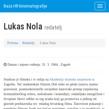
Baza HR kinematografije
Toggle
naviga
Lukas Nola
redatelj
Početna
Redatelji
Lukas Nola
Datum i mjesto rođenja: 31. 3. 1964., Zagreb
Studirao je filmsku i tv režiju na
Akademiji dramske umjetnosti
u
Zagrebu. Već studentskim filmom
Dok nitko ne gleda
izaziva znatnu
pozornost: postmodernistički osviješten žanrovski pristup (mješavina
kriminalističkog trilera, melodrame i komedije), redateljska energičnost i
živopisni likovi odlike su tog uratka koji ga promovira u jednog od
glavnih predstavnika tzv. mladog hrvatskog filma. Darovitost pokazuje i
narednim filmom
Svaki put kad se rastajemo
, nastalim u tv produkciji; ta