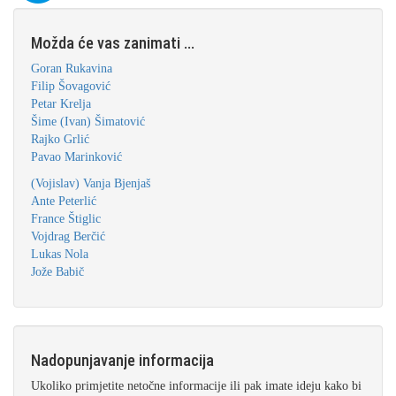
Možda će vas zanimati ...
Goran Rukavina
Filip Šovagović
Petar Krelja
Šime (Ivan) Šimatović
Rajko Grlić
Pavao Marinković
(Vojislav) Vanja Bjenjaš
Ante Peterlić
France Štiglic
Vojdrag Berčić
Lukas Nola
Jože Babič
Nadopunjavanje informacija
Ukoliko primjetite netočne informacije ili pak imate ideju kako bi