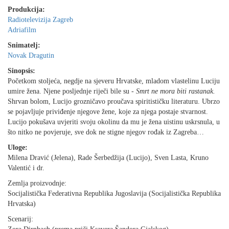
Produkcija:
Radiotelevizija Zagreb
Adriafilm
Snimatelj:
Novak Dragutin
Sinopsis:
Početkom stoljeća, negdje na sjeveru Hrvatske, mladom vlastelinu Luciju
umire žena. Njene posljednje riječi bile su -
Smrt ne mora biti rastanak.
Shrvan bolom, Lucijo grozničavo proučava spiritističku literaturu. Ubrzo
se pojavljuje priviđenje njegove žene, koje za njega postaje stvarnost.
Lucijo pokušava uvjeriti svoju okolinu da mu je žena uistinu uskrsnula, u
što nitko ne povjeruje, sve dok ne stigne njegov rođak iz Zagreba…
Uloge:
Milena Dravić (Jelena), Rade Šerbedžija (Lucijo), Sven Lasta, Kruno
Valentić i dr.
Zemlja proizvodnje:
Socijalistička Federativna Republika Jugoslavija (Socijalistička Republika
Hrvatska)
Scenarij: