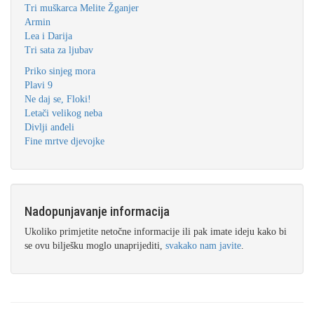
Tri muškarca Melite Žganjer
Armin
Lea i Darija
Tri sata za ljubav
Priko sinjeg mora
Plavi 9
Ne daj se, Floki!
Letači velikog neba
Divlji anđeli
Fine mrtve djevojke
Nadopunjavanje informacija
Ukoliko primjetite netočne informacije ili pak imate ideju kako bi
se ovu bilješku moglo unaprijediti,
svakako nam javite
.