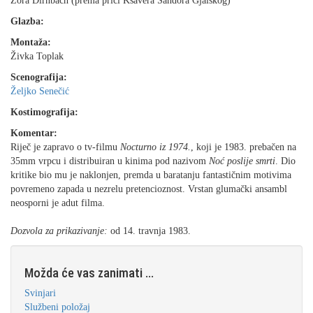
Zora Dirnbach (prema priči Ksavera Šandora Gjalskog)
Glazba:
Montaža:
Živka Toplak
Scenografija:
Željko Senečić
Kostimografija:
Komentar:
Riječ je zapravo o tv-filmu
Nocturno iz 1974.
, koji je 1983. prebačen na
35mm vrpcu i distribuiran u kinima pod nazivom
Noć poslije smrti
. Dio
kritike bio mu je naklonjen, premda u baratanju fantastičnim motivima
povremeno zapada u nezrelu pretencioznost. Vrstan glumački ansambl
neosporni je adut filma.
Dozvola za prikazivanje:
od 14. travnja 1983.
Možda će vas zanimati ...
Svinjari
Službeni položaj