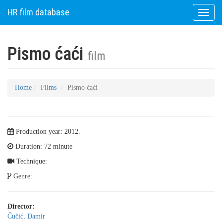
HR film database
Toggle
naviga
Pismo ćaći
film
Home
Films
Pismo ćaći
Production year: 2012.
Duration: 72 minute
Technique:
Genre:
Director:
Čučić, Damir