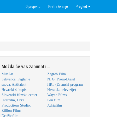
O projektu
Pretraživanje
Pregled
Možda će vas zanimati ...
MissArt
Zagreb Film
Sekvenca, Peglanje
N. G. Prom-Diesel
snova, Antitalent
HRT (Dramski program
Hrvatski slikopis
Hrvatske televizije)
Slovenski filmski center
Wayne Films
Interfilm, Orka
Ban film
Productions Studio,
Adriafilm
Zillion Films
Družbafilm