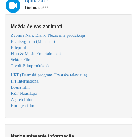
Ajmo žuti!
Godina:
2001
Možda će vas zanimati ...
Zvona i Nari, Blank, Nezavisna produkcija
Eichberg film (München)
Ellepi film
Film & Music Entertainment
Sektor Film
Tivoli-Filmprodukció
HRT (Dramski program Hrvatske televizije)
IPI International
Bosna film
RZF Nausikaja
Zagreb Film
Korugva film
Nadopunjavanje informacija