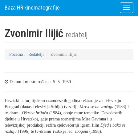
Baza HR kinematografije
Toggle
naviga
Zvonimir Ilijić
redatelj
Početna
Redatelji
Zvonimir Ilijić
Datum i mjesto rođenja: 5. 5. 1950.
Hrvatski autor, tijekom osamdesetih godina režirao je za Televiziju
Beograd (danas Televizija Srbije) tv-seriju
Mrtvi se ne vraćaju
(1983) i
tv-dramu
Oštrica brijača
(1984), oboje ratne tematike. Devedesetih
djeluje u Hrvatskoj, gdje prema scenarijima Mire Gavrana i u
televizijskoj produkciji režira cjelovečernji igrani film
Djed i baka se
rastaju
(1996) te tv-dramu
Teško je reći zbogom
(1998).