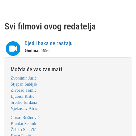
Svi filmovi ovog redatelja
Djed i baka se rastaju
Godina:
1996
Možda će vas zanimati ...
Zvonimir Jurić
Stjepan Sabljak
Živorad Tomić
Ljubiša Ristić
Srećko Jurdana
Vjekoslav Afrić
Goran Rušinović
Branko Schmidt
Željko Senečić
Krsto Papić