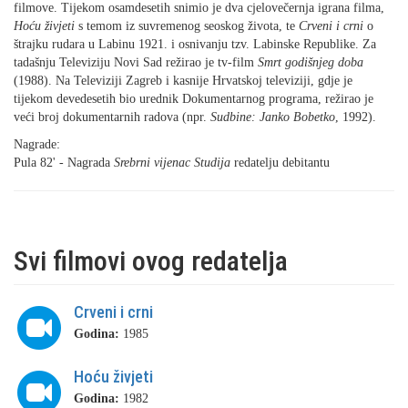
filmove. Tijekom osamdesetih snimio je dva cjelovečernja igrana filma,
Hoću živjeti
s temom iz suvremenog seoskog života, te
Crveni i crni
o
štrajku rudara u Labinu 1921. i osnivanju tzv. Labinske Republike. Za
tadašnju Televiziju Novi Sad režirao je tv-film
Smrt godišnjeg doba
(1988). Na Televiziji Zagreb i kasnije Hrvatskoj televiziji, gdje je
tijekom devedesetih bio urednik Dokumentarnog programa, režirao je
veći broj dokumentarnih radova (npr.
Sudbine: Janko Bobetko
, 1992).
Nagrade:
Pula 82' - Nagrada
Srebrni vijenac Studija
redatelju debitantu
Svi filmovi ovog redatelja
Crveni i crni
Godina:
1985
Hoću živjeti
Godina:
1982