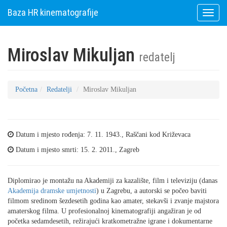
Baza HR kinematografije
Toggle
naviga
Miroslav Mikuljan
redatelj
Početna
Redatelji
Miroslav Mikuljan
Datum i mjesto rođenja: 7. 11. 1943., Raščani kod Križevaca
Datum i mjesto smrti: 15. 2. 2011., Zagreb
Diplomirao je montažu na Akademiji za kazalište, film i televiziju (danas
Akademija dramske umjetnosti
) u Zagrebu, a autorski se počeo baviti
filmom sredinom šezdesetih godina kao amater, stekavši i zvanje majstora
amaterskog filma. U profesionalnoj kinematografiji angažiran je od
početka sedamdesetih, režirajući kratkometražne igrane i dokumentarne