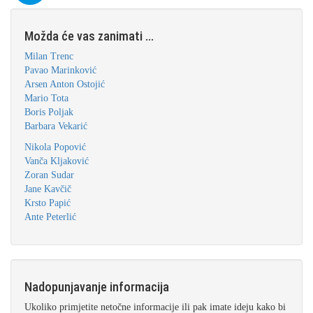
Možda će vas zanimati ...
Milan Trenc
Pavao Marinković
Arsen Anton Ostojić
Mario Tota
Boris Poljak
Barbara Vekarić
Nikola Popović
Vanča Kljaković
Zoran Sudar
Jane Kavčič
Krsto Papić
Ante Peterlić
Nadopunjavanje informacija
Ukoliko primjetite netočne informacije ili pak imate ideju kako bi