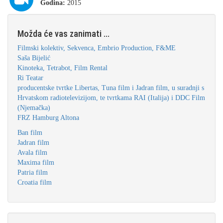
Godina:
2015
Možda će vas zanimati ...
Filmski kolektiv, Sekvenca, Embrio Production, F&ME
Saša Bijelić
Kinoteka, Tetrabot, Film Rental
Ri Teatar
producentske tvrtke Libertas, Tuna film i Jadran film, u suradnji s
Hrvatskom radiotelevizijom, te tvrtkama RAI (Italija) i DDC Film
(Njemačka)
FRZ Hamburg Altona
Ban film
Jadran film
Avala film
Maxima film
Patria film
Croatia film