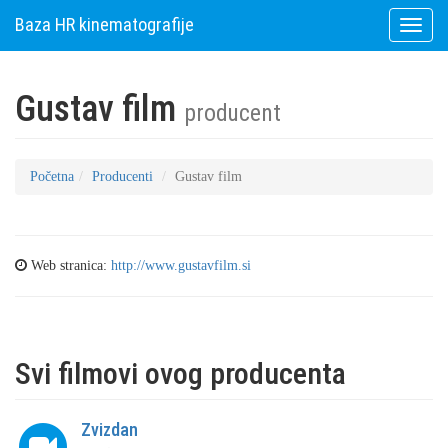
Baza HR kinematografije
Toggle
naviga
Gustav film
producent
Početna
Producenti
Gustav film
Web stranica:
http://www.gustavfilm.si
Svi filmovi ovog producenta
Zvizdan