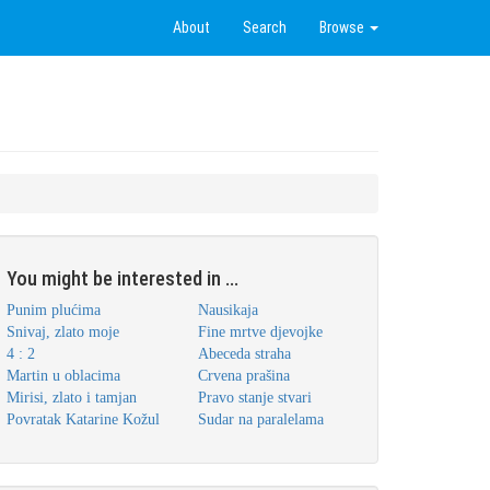
About
Search
Browse
You might be interested in ...
Punim plućima
Nausikaja
Snivaj, zlato moje
Fine mrtve djevojke
4 : 2
Abeceda straha
Martin u oblacima
Crvena prašina
Mirisi, zlato i tamjan
Pravo stanje stvari
Povratak Katarine Kožul
Sudar na paralelama