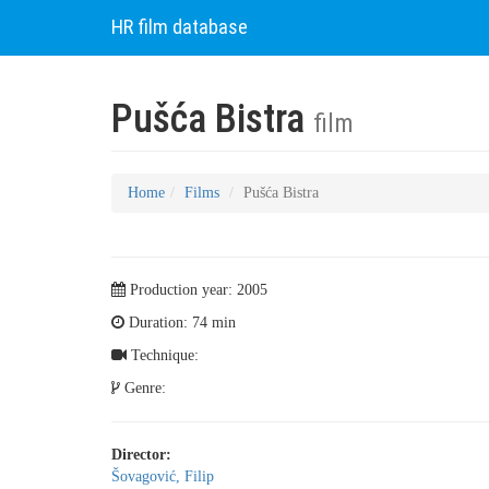
HR film database
Pušća Bistra
film
Home
Films
Pušća Bistra
Production year: 2005
Duration: 74 min
Technique:
Genre:
Director:
Šovagović, Filip