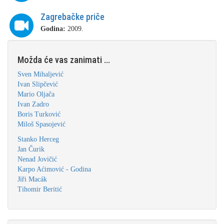
Zagrebačke priče
Godina:
2009.
Možda će vas zanimati ...
Sven Mihaljević
Ivan Slipčević
Mario Oljača
Ivan Zadro
Boris Turković
Miloš Spasojević
Stanko Herceg
Jan Čurik
Nenad Jovičić
Karpo Aćimović - Godina
Jiři Macák
Tihomir Beritić