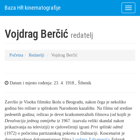
Baza HR kinematografije
Toggle
naviga
Vojdrag Berčić
redatelj
Početna
Redatelji
Vojdrag Berčić
Datum i mjesto rođenja: 23. 4. 1918., Šibenik
Završio je Visoku filmsku školu u Beogradu, nakon čega je nekoliko
godina bio režiser u splitskom Narodnom kazalištu. Na filmu od sredine
pedesetih godina; režirao je devet kratkometražnih filmova (od kojih je
Devalvacija jednog osmijeha
iz 1967. izazvala veliki skandal nakon
prikazivanja na televiziji) te cjelovečernji igrani
Prvi splitski odred
(1972) o počecima partizanskog pokreta u Dalmaciji. Koscenarist je
dugometražnog dokumentarnog filma
Lordana Zafranovića
Zalazak