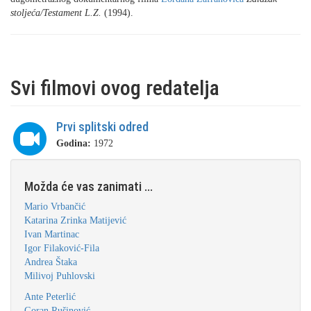
stoljeća/Testament L.Z.
(1994).
Svi filmovi ovog redatelja
Prvi splitski odred
Godina:
1972
Možda će vas zanimati ...
Mario Vrbančić
Katarina Zrinka Matijević
Ivan Martinac
Igor Filaković-Fila
Andrea Štaka
Milivoj Puhlovski
Ante Peterlić
Goran Rušinović