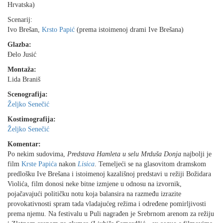
Hrvatska)
Scenarij:
Ivo Brešan,
Krsto Papić
(prema istoimenoj drami Ive Brešana)
Glazba:
Ðelo Jusić
Montaža:
Lida Braniš
Scenografija:
Željko Senečić
Kostimografija:
Željko Senečić
Komentar:
Po nekim sudovima,
Predstava Hamleta u selu Mrduša Donja
najbolji je
film
Krste Papića
nakon
Lisica
. Temeljeći se na glasovitom dramskom
predlošku Ive Brešana i istoimenoj kazališnoj predstavi u režiji Božidara
Violića, film donosi neke bitne izmjene u odnosu na izvornik,
pojačavajući političku notu koja balansira na razmeđu izrazite
provokativnosti spram tada vladajućeg režima i određene pomirljivosti
prema njemu. Na festivalu u Puli nagrađen je Srebrnom arenom za režiju