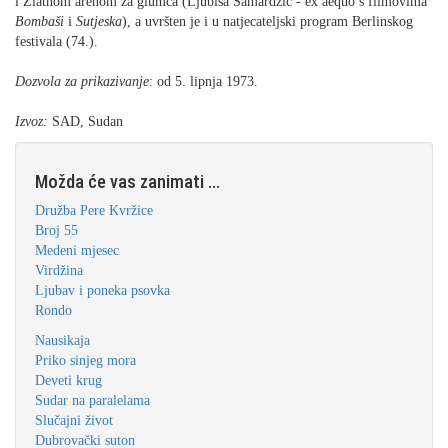
i Zlatnom arenom za glumca (Ljubiša Samardžić - ex aequo s filmovima
Bombaši
i
Sutjeska
), a uvršten je i u natjecateljski program Berlinskog
festivala (74.).
Dozvola za prikazivanje
: od 5. lipnja 1973.
Izvoz:
SAD, Sudan
Možda će vas zanimati ...
Družba Pere Kvržice
Broj 55
Medeni mjesec
Virdžina
Ljubav i poneka psovka
Rondo
Nausikaja
Priko sinjeg mora
Deveti krug
Sudar na paralelama
Slučajni život
Dubrovački suton