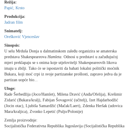
Režija:
Papić, Krsto
Produkcija:
Jadran film
Snimatelj:
Orešković Vjenceslav
Sinopsis:
U selu Mrduša Donja u dalmatinskom zaleđu organizira se amaterska
predstava Shakespeareova
Hamleta
. Odnosi u predstavi u začuđujućoj
mjeri preklapaju se s onima koje utjelovitelji Shakespeareovih likova
imaju u zbilji. Tako će se ispostaviti da bahati lokalni politički moćnik
Bukara, koji moć crpi iz svoje partizanske prošlosti, zapravo jedva da je
partizan uopće bio...
Uloge:
Rade Šerbedžija (Joco/Hamlet), Milena Dravić (Anđa/Ofelija), Krešimir
Zidarić (Bukara/kralj), Fabijan Šovagović (učitelj), Izet Hajdarhodžić
(Jocin otac), Ljubiša Samardžić (Mačak/Laert), Zdenka Heršak (udovica
Mara/kraljica), Zvonko Lepetić (Puljo/Polonije)
Zemlja proizvodnje:
Socijalistička Federativna Republika Jugoslavija (Socijalistička Republika