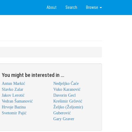
About
Search
Browse
You might be interested in ...
Antun Markić
Nedjeljko Čaće
Slavko Zalar
Vuko Karanović
Jakov Lerotić
Davorin Gecl
Vedran Šamanović
Krešimir Grčević
Hrvoje Bazina
Željko (Željomir)
Svetomir Pajić
Guberović
Gary Graver