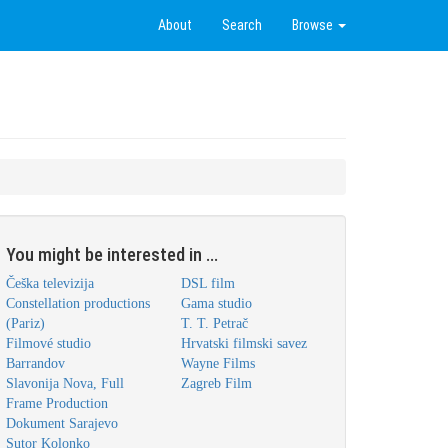
About
Search
Browse
You might be interested in ...
Češka televizija
DSL film
Constellation productions
Gama studio
(Pariz)
T. T. Petrač
Filmové studio
Hrvatski filmski savez
Barrandov
Wayne Films
Slavonija Nova, Full
Zagreb Film
Frame Production
Dokument Sarajevo
Sutor Kolonko