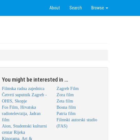
About
Search
Browse
You might be interested in ...
Filmska radna zajednica
Zagreb Film
Četvrti suputnik Zagreb -
Zora film
OHIS, Skopje
Zeta film
Fos Film, Hrvatska
Bosna film
radiotelevizija, Jadran
Patria film
film
Filmski autorski studio
Aion, Studentski kulturni
(FAS)
centar Rijeka
Kinorama, Art &