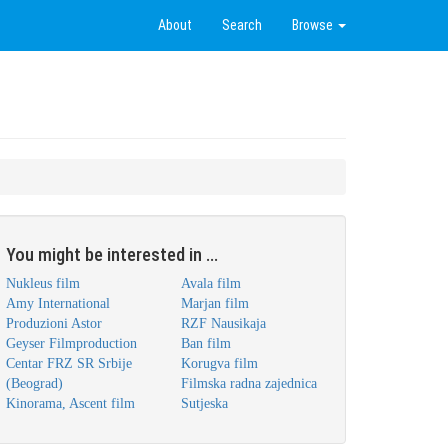
About
Search
Browse
You might be interested in ...
Nukleus film
Avala film
Amy International
Marjan film
Produzioni Astor
RZF Nausikaja
Geyser Filmproduction
Ban film
Centar FRZ SR Srbije
Korugva film
(Beograd)
Filmska radna zajednica
Kinorama, Ascent film
Sutjeska