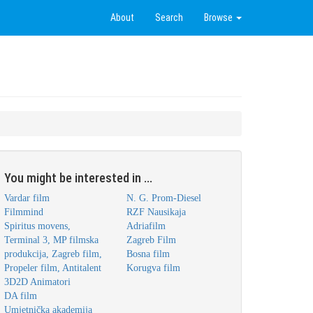
About
Search
Browse
You might be interested in ...
Vardar film
N. G. Prom-Diesel
Filmmind
RZF Nausikaja
Spiritus movens,
Adriafilm
Terminal 3, MP filmska
Zagreb Film
produkcija, Zagreb film,
Bosna film
Propeler film, Antitalent
Korugva film
3D2D Animatori
DA film
Umjetnička akademija