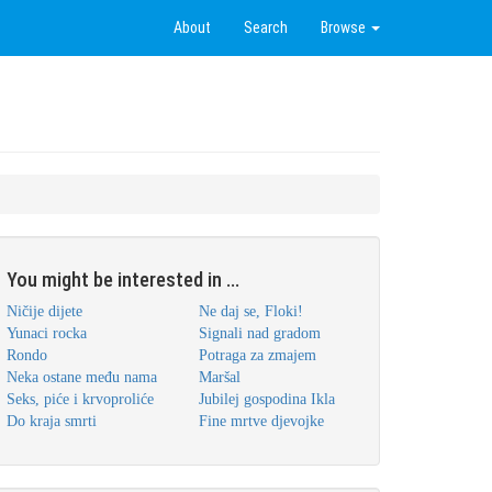
About
Search
Browse
You might be interested in ...
Ničije dijete
Ne daj se, Floki!
Yunaci rocka
Signali nad gradom
Rondo
Potraga za zmajem
Neka ostane među nama
Maršal
Seks, piće i krvoproliće
Jubilej gospodina Ikla
Do kraja smrti
Fine mrtve djevojke