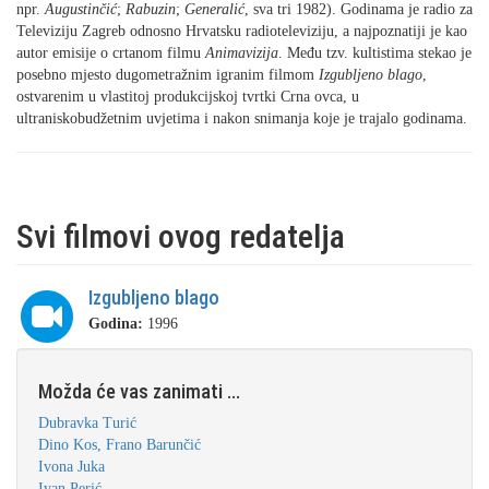
npr.
Augustinčić
;
Rabuzin
;
Generalić
, sva tri 1982). Godinama je radio za
Televiziju Zagreb odnosno Hrvatsku radioteleviziju, a najpoznatiji je kao
autor emisije o crtanom filmu
Animavizija
. Među tzv. kultistima stekao je
posebno mjesto dugometražnim igranim filmom
Izgubljeno blago
,
ostvarenim u vlastitoj produkcijskoj tvrtki Crna ovca, u
ultraniskobudžetnim uvjetima i nakon snimanja koje je trajalo godinama.
Svi filmovi ovog redatelja
Izgubljeno blago
Godina:
1996
Možda će vas zanimati ...
Dubravka Turić
Dino Kos, Frano Barunčić
Ivona Juka
Ivan Perić