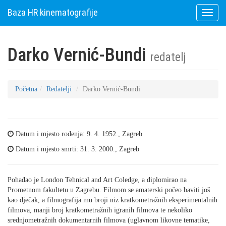
Baza HR kinematografije
Toggle
naviga
Darko Vernić-Bundi
redatelj
Početna
Redatelji
Darko Vernić-Bundi
Datum i mjesto rođenja: 9. 4. 1952., Zagreb
Datum i mjesto smrti: 31. 3. 2000., Zagreb
Pohađao je London Tehnical and Art Coledge, a diplomirao na
Prometnom fakultetu u Zagrebu. Filmom se amaterski počeo baviti još
kao dječak, a filmografija mu broji niz kratkometražnih eksperimentalnih
filmova, manji broj kratkometražnih igranih filmova te nekoliko
srednjometražnih dokumentarnih filmova (uglavnom likovne tematike,