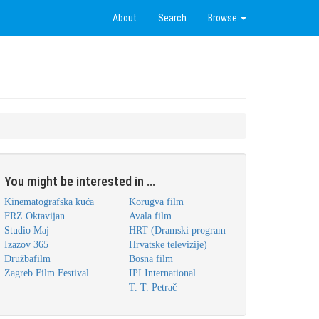
About
Search
Browse
You might be interested in ...
Kinematografska kuća
Korugva film
FRZ Oktavijan
Avala film
Studio Maj
HRT (Dramski program
Izazov 365
Hrvatske televizije)
Družbafilm
Bosna film
Zagreb Film Festival
IPI International
T. T. Petrač