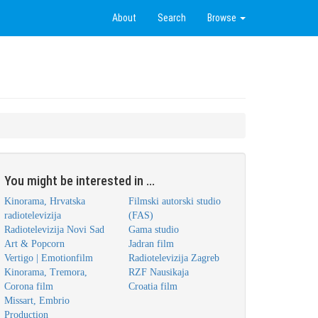
About
Search
Browse
You might be interested in ...
Kinorama, Hrvatska
Filmski autorski studio
radiotelevizija
(FAS)
Radiotelevizija Novi Sad
Gama studio
Art & Popcorn
Jadran film
Vertigo | Emotionfilm
Radiotelevizija Zagreb
Kinorama, Tremora,
RZF Nausikaja
Corona film
Croatia film
Missart, Embrio
Production